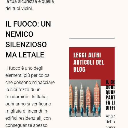
la tua sicurezza e quella
dei tuoi vicini.
TABELLA
DEI
IL FUOCO: UN
CONTENUTI
NEMICO
SILENZIOSO
LEGGI ALTRI
MA LETALE
ARTICOLI DEL
BLOG
Il fuoco è uno degli
elementi più pericolosi
IL CONSIGL
che possono minacciare
CONDOMINI
la sicurezza di un
QUANDO LA
PARTECIPA
condominio. In Italia,
FA LA
ogni anno si verificano
DIFFERENZ
migliaia di incendi in
Analisi compl
edifici residenziali, con
del ruolo del
conseguenze spesso
consiglio