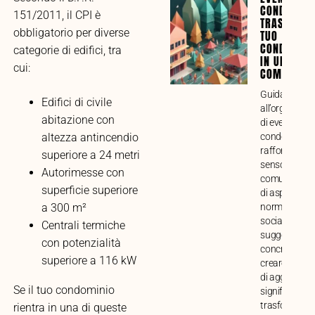
CONDOMINI
151/2011, il CPI è
TRASFORMA
obbligatorio per diverse
TUO
CONDOMINI
categorie di edifici, tra
IN UNA VE
cui:
COMUNITÀ
Guida compl
Edifici di civile
all’organizza
abitazione con
di eventi
condominiali 
altezza antincendio
rafforzare il
superiore a 24 metri
senso di
Autorimesse con
comunità. Ana
superficie superiore
di aspetti prat
normativi e
a 300 m²
sociali, con
Centrali termiche
suggerimenti
con potenzialità
concreti per
superiore a 116 kW
creare mome
di aggregazi
Se il tuo condominio
significativi e
trasformare i
rientra in una di queste