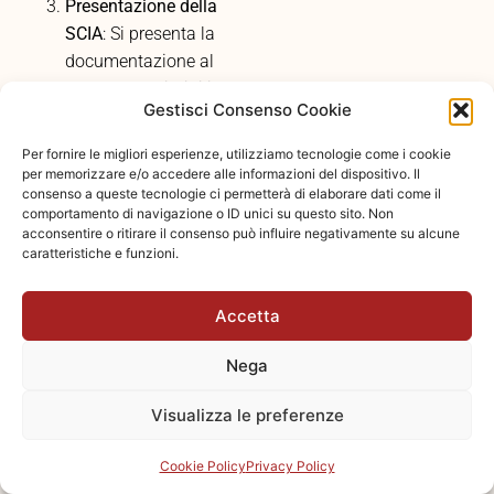
Presentazione della
SCIA
: Si presenta la
documentazione al
Comando dei Vigili
Gestisci Consenso Cookie
del Fuoco,
attestando la
Per fornire le migliori esperienze, utilizziamo tecnologie come i cookie
conformità
per memorizzare e/o accedere alle informazioni del dispositivo. Il
consenso a queste tecnologie ci permetterà di elaborare dati come il
dell’edificio.
comportamento di navigazione o ID unici su questo sito. Non
Controlli
: I Vigili del
acconsentire o ritirare il consenso può influire negativamente su alcune
Fuoco possono
caratteristiche e funzioni.
effettuare controlli
per verificare la
Accetta
veridicità delle
dichiarazioni.
Nega
La SCIA non è un
Visualizza le preferenze
documento “una tantum”.
Deve essere rinnovata in
Cookie Policy
Privacy Policy
caso di modifiche