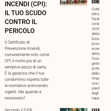
CONDOMINI
INCENDI (CPI):
Guida compl
IL TUO SCUDO
alle agevolaz
fiscali per lav
CONTRO IL
condominiali 
2024. Analisi
PERICOLO
dettagliata di
bonus, requisi
Il Certificato di
procedure pe
Prevenzione Incendi,
accedere alle
detrazioni, c
comunemente noto come
focus sulla
CPI, è molto più di un
gestione
semplice pezzo di carta.
professional
È la garanzia che il tuo
delle pratiche
l’importanza 
condominio rispetta tutte
una corretta
le normative antincendio
pianificazion
vigenti. Ma quando è
degli intervent
necessario?
riqualificazio
EVENTI
Secondo il D.P.R.