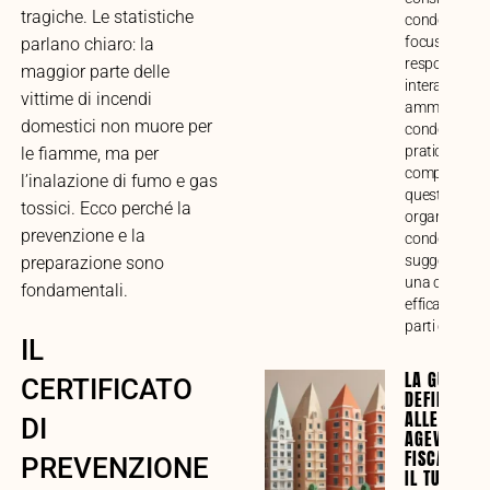
tragiche. Le statistiche
condominiale
focus su funz
parlano chiaro: la
responsabilit
maggior parte delle
interazione c
vittime di incendi
amministrato
domestici non muore per
condòmini. G
pratica alla
le fiamme, ma per
comprensione
l’inalazione di fumo e gas
questo impor
tossici. Ecco perché la
organo di ges
prevenzione e la
condominiale
suggerimenti
preparazione sono
una collabor
fondamentali.
efficace tra tu
parti coinvolt
IL
LA GUIDA
CERTIFICATO
DEFINITIVA
ALLE
DI
AGEVOLAZI
FISCALI PE
PREVENZIONE
IL TUO