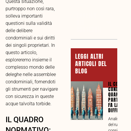
Questa situazione,
purtroppo non così rara,
TABELLA
solleva importanti
DEI
questioni sulla validità
CONTENUTI
delle delibere
condominiali e sui diritti
dei singoli proprietari. In
questo articolo,
LEGGI ALTRI
esploreremo insieme il
ARTICOLI DEL
complesso mondo delle
BLOG
deleghe nelle assemblee
condominiali, fornendoti
IL CONSIGL
CONDOMINI
gli strumenti per navigare
QUANDO LA
con sicurezza in queste
PARTECIPA
acque talvolta torbide.
FA LA
DIFFERENZ
IL QUADRO
Analisi compl
del ruolo del
NORMATIVO:
consiglio