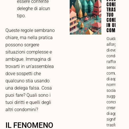
essere conferite
CONDOMINI
deleghe di alcun
TRASFORMA
TUO
tipo.
CONDOMINI
IN UNA VE
COMUNITÀ
Queste regole sembrano
chiare, ma nella pratica
Guida compl
all’organizza
possono sorgere
di eventi
situazioni complesse e
condominiali 
ambigue. Immagina di
rafforzare il
trovarti in un’assemblea
senso di
comunità. Ana
dove sospetti che
di aspetti prat
qualcuno stia usando
normativi e
una delega falsa. Cosa
sociali, con
puoi fare? Quali sono i
suggerimenti
concreti per
tuoi diritti e quelli degli
creare mome
altri condomini?
di aggregazi
significativi e
IL FENOMENO
trasformare i