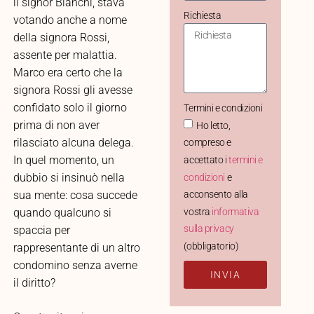
il signor Bianchi, stava
Richiesta
votando anche a nome
della signora Rossi,
assente per malattia.
Marco era certo che la
signora Rossi gli avesse
confidato solo il giorno
Termini e condizioni
prima di non aver
Ho letto,
rilasciato alcuna delega.
compreso e
In quel momento, un
accettato i
termini e
dubbio si insinuò nella
condizioni
e
acconsento alla
sua mente: cosa succede
vostra
informativa
quando qualcuno si
sulla privacy
spaccia per
(obbligatorio)
rappresentante di un altro
condomino senza averne
INVIA
il diritto?