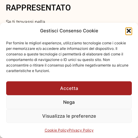
RAPPRESENTATO
Se ti trovassi nella
sfortunata posizione di
Gestisci Consenso Cookie
essere stato falsamente
Per fornire le migliori esperienze, utilizziamo tecnologie come i cookie
rappresentato in
per memorizzare e/o accedere alle informazioni del dispositivo. Il
un’assemblea, quali
consenso a queste tecnologie ci permetterà di elaborare dati come il
comportamento di navigazione o ID unici su questo sito. Non
sarebbero le tue opzioni?
acconsentire o ritirare il consenso può influire negativamente su alcune
Essenzialmente, avresti
caratteristiche e funzioni.
due strade:
Accetta
Ratificare l’operato
del falso delegato,
Nega
accettando
implicitamente o
Visualizza le preferenze
esplicitamente le
decisioni prese a
Cookie Policy
Privacy Policy
tuo nome.