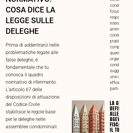
condominiale
COSA DICE LA
focus su funz
responsabilit
LEGGE SULLE
interazione c
amministrato
DELEGHE
condòmini. G
pratica alla
Prima di addentrarci nelle
comprensione
problematiche legate alle
questo impor
organo di ges
false deleghe, è
condominiale
fondamentale che tu
suggerimenti
conosca il quadro
una collabor
normativo di riferimento.
efficace tra tu
parti coinvolt
L’articolo 67 delle
disposizioni di attuazione
LA GUIDA
del Codice Civile
DEFINITIVA
stabilisce le regole base
ALLE
AGEVOLAZI
per le deleghe nelle
FISCALI PE
assemblee condominiali:
IL TUO