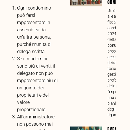
CONDOMINI
Ogni condomino
Guida compl
può farsi
alle agevolaz
fiscali per lav
rappresentare in
condominiali 
assemblea da
2024. Analisi
un’altra persona,
dettagliata di
purché munita di
bonus, requisi
procedure pe
delega scritta.
accedere alle
Se i condomini
detrazioni, c
sono più di venti, il
focus sulla
delegato non può
gestione
professional
rappresentare più di
delle pratiche
un quinto dei
l’importanza 
proprietari e del
una corretta
valore
pianificazion
degli intervent
proporzionale.
riqualificazio
All’amministratore
non possono mai
EVENTI