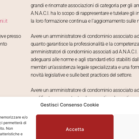
grandi e rinomate associazioni di categoria per gli a
A.N.A.C.I. ha lo scopo di rappresentare e tutelare gli
i.it
la loro formazione continua e l’aggiornamento sulle no
ceve presso
Avere un amministratore di condominio associato ad 
ento
quanto garantisce la professionalità e la competenza 
amministratori di condominio associati ad A.N.A.C.I. s
adeguarsi alle norme e agli standard etici stabiliti dall
membri un’assistenza legale specializzata e una for
novità legislative e sulle best practices del settore.
Avere un amministratore di condominio associato ad A
qualificato e competente, che garantisce la gestione
Gestisci Consenso Cookie
e che saprà rispondere a tutte le esigenze dei condom
r memorizzare e/o
Amministrazione Scarpelliini è associata
A.N.A.C.I.
da
ci permetterà di
ito. Non
Accetta
atteristiche e