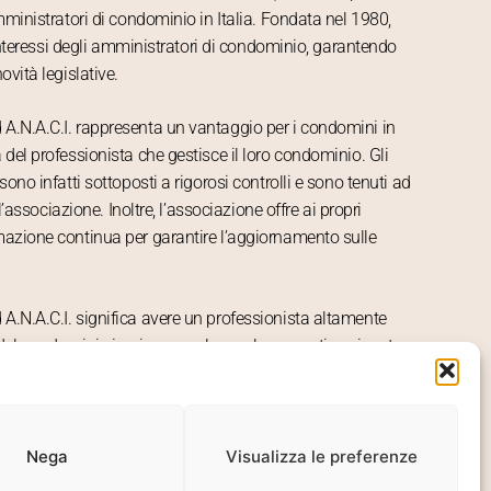
mministratori di condominio in Italia. Fondata nel 1980,
 interessi degli amministratori di condominio, garantendo
vità legislative.
A.N.A.C.I. rappresenta un vantaggio per i condomini in
del professionista che gestisce il loro condominio. Gli
ono infatti sottoposti a rigorosi controlli e sono tenuti ad
’associazione. Inoltre, l’associazione offre ai propri
mazione continua per garantire l’aggiornamento sulle
.N.A.C.I. significa avere un professionista altamente
 del condominio in piena regola con la normativa vigente
ini.
l 2002. Numero di iscrizione: 10046
Nega
Visualizza le preferenze