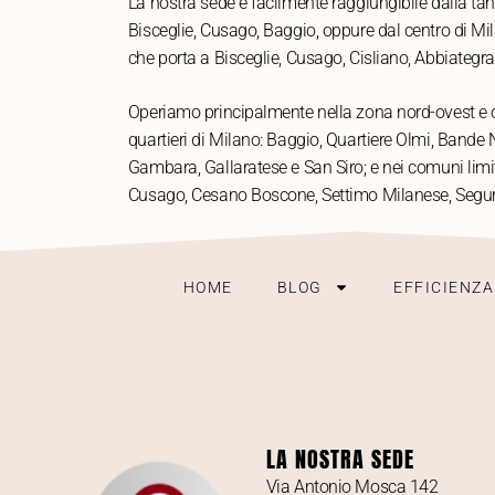
La nostra sede è facilmente raggiungibile dalla tan
Bisceglie, Cusago, Baggio, oppure dal centro di Mila
che porta a Bisceglie, Cusago, Cisliano, Abbiategr
Operiamo principalmente nella zona nord-ovest e o
quartieri di Milano: Baggio, Quartiere Olmi, Bande N
Gambara, Gallaratese e San Siro; e nei comuni limit
Cusago, Cesano Boscone, Settimo Milanese, Segur
HOME
BLOG
EFFICIENZ
LA NOSTRA SEDE
Via Antonio Mosca 142