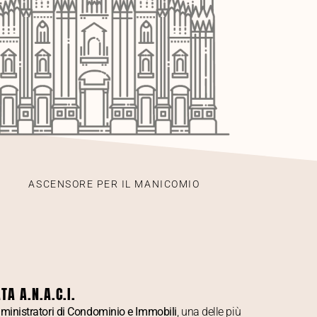
I
ASCENSORE PER IL MANICOMIO
A A.N.A.C.I.
inistratori di Condominio e Immobili
, una delle più