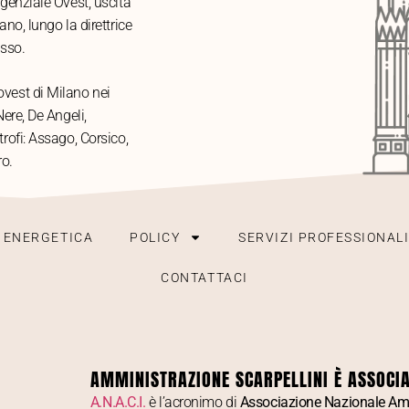
genziale Ovest, uscita
no, lungo la direttrice
asso.
vest di Milano nei
ere, De Angeli,
rofi: Assago, Corsico,
o.
A ENERGETICA
POLICY
SERVIZI PROFESSIONAL
CONTATTACI
AMMINISTRAZIONE SCARPELLINI È ASSOCIAT
A.N.A.C.I.
è l’acronimo di
Associazione Nazionale Amm