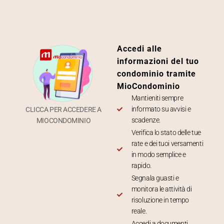
Accedi alle
informazioni del tuo
condominio tramite
MioCondominio
Mantieniti sempre
informato su avvisi e
CLICCA PER ACCEDERE A
scadenze.
MIOCONDOMINIO
Verifica lo stato delle tue
rate e dei tuoi versamenti
in modo semplice e
rapido.
Segnala guasti e
monitora le attività di
risoluzione in tempo
reale.
Accedi a documenti