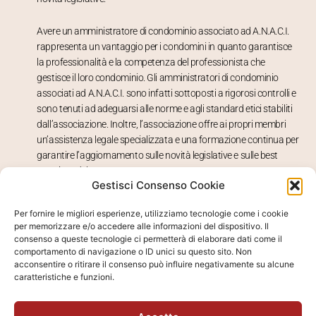
Avere un amministratore di condominio associato ad A.N.A.C.I.
rappresenta un vantaggio per i condomini in quanto garantisce
la professionalità e la competenza del professionista che
gestisce il loro condominio. Gli amministratori di condominio
associati ad A.N.A.C.I. sono infatti sottoposti a rigorosi controlli e
sono tenuti ad adeguarsi alle norme e agli standard etici stabiliti
dall’associazione. Inoltre, l’associazione offre ai propri membri
un’assistenza legale specializzata e una formazione continua per
garantire l’aggiornamento sulle novità legislative e sulle best
practices del settore.
Gestisci Consenso Cookie
Avere un amministratore di condominio associato ad A.N.A.C.I.
Per fornire le migliori esperienze, utilizziamo tecnologie come i cookie
significa avere un professionista altamente qualificato e
per memorizzare e/o accedere alle informazioni del dispositivo. Il
competente, che garantisce la gestione del condominio in piena
consenso a queste tecnologie ci permetterà di elaborare dati come il
regola con la normativa vigente e che saprà rispondere a tutte le
comportamento di navigazione o ID unici su questo sito. Non
acconsentire o ritirare il consenso può influire negativamente su alcune
esigenze dei condomini.
caratteristiche e funzioni.
Amministrazione Scarpelliini è associata
A.N.A.C.I.
dal 2002.
Numero di iscrizione: 10046