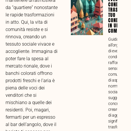
mantenere un’atmosfera
CONDOMINI
da “quartiere” nonostante
TRASFORMA
TUO
le rapide trasformazioni
CONDOMINI
in atto. Qui, la vita di
IN UNA VE
comunità resiste e si
COMUNITÀ
rinnova, creando un
Guida compl
tessuto sociale vivace e
all’organizza
di eventi
accogliente. Immagina di
condominiali 
poter fare la spesa al
rafforzare il
mercato rionale, dove i
senso di
banchi colorati offrono
comunità. Ana
di aspetti prat
prodotti freschi e l’aria è
normativi e
piena delle voci dei
sociali, con
venditori che si
suggerimenti
mischiano a quelle dei
concreti per
creare mome
residenti. Poi, magari,
di aggregazi
fermarti per un espresso
significativi e
al bar dell’angolo, dove il
trasformare i