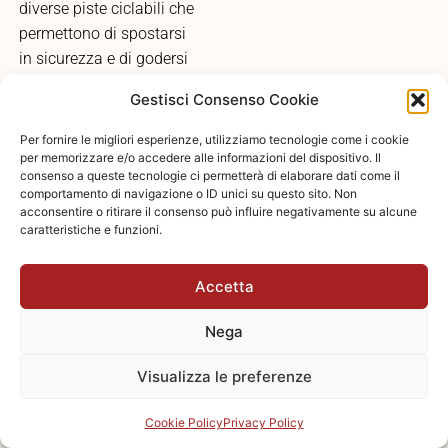
diverse piste ciclabili che
permettono di spostarsi
in sicurezza e di godersi
la città da una
Gestisci Consenso Cookie
prospettiva diversa. Il
servizio di bike sharing
Per fornire le migliori esperienze, utilizziamo tecnologie come i cookie
BikeMi, con diverse
per memorizzare e/o accedere alle informazioni del dispositivo. Il
consenso a queste tecnologie ci permetterà di elaborare dati come il
stazioni presenti nella
comportamento di navigazione o ID unici su questo sito. Non
zona, offre un’alternativa
acconsentire o ritirare il consenso può influire negativamente su alcune
caratteristiche e funzioni.
ecologica e conveniente
per gli spostamenti
urbani.
Accetta
Nega
La posizione di via Zurigo
è particolarmente
Visualizza le preferenze
vantaggiosa anche per
chi deve spostarsi fuori
Cookie Policy
Privacy Policy
Milano: la tangenziale