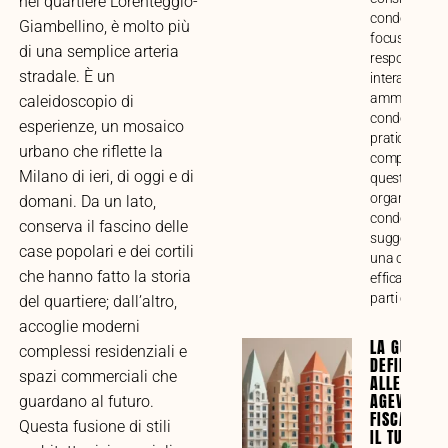
nel quartiere Lorenteggio-
condominiale
Giambellino, è molto più
focus su funz
di una semplice arteria
responsabilit
stradale. È un
interazione c
amministrato
caleidoscopio di
condòmini. G
esperienze, un mosaico
pratica alla
urbano che riflette la
comprensione
Milano di ieri, di oggi e di
questo impor
organo di ges
domani. Da un lato,
condominiale
conserva il fascino delle
suggerimenti
case popolari e dei cortili
una collabor
che hanno fatto la storia
efficace tra tu
parti coinvolt
del quartiere; dall’altro,
accoglie moderni
LA GUIDA
complessi residenziali e
DEFINITIVA
spazi commerciali che
ALLE
AGEVOLAZI
guardano al futuro.
FISCALI PE
Questa fusione di stili
IL TUO