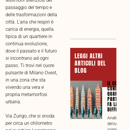
testimoni silenziosi del
passaggio del tempo e
TABELLA
delle trasformazioni della
DEI
città. L’aria che respiri è
CONTENUTI
carica di energia, quella
tipica di un quartiere in
continua evoluzione,
dove il passato e il futuro
LEGGI ALTRI
si incontrano ad ogni
ARTICOLI DEL
passo. Ti trovi nel cuore
BLOG
pulsante di Milano Ovest,
in una zona che sta
IL CONSIGL
vivendo una vera e
CONDOMINI
QUANDO LA
propria metamorfosi
PARTECIPA
urbana.
FA LA
DIFFERENZ
Via Zurigo, che si snoda
Analisi compl
per circa un chilometro
del ruolo del
consiglio