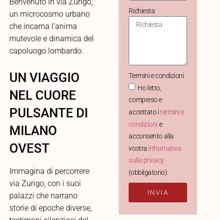
Benvenuto in via Zurigo,
Richiesta
un microcosmo urbano
che incarna l’anima
mutevole e dinamica del
capoluogo lombardo.
UN VIAGGIO
Termini e condizioni
Ho letto,
NEL CUORE
compreso e
PULSANTE DI
accettato i
termini e
condizioni
e
MILANO
acconsento alla
OVEST
vostra
informativa
sulla privacy
Immagina di percorrere
(obbligatorio)
via Zurigo, con i suoi
INVIA
palazzi che narrano
storie di epoche diverse,