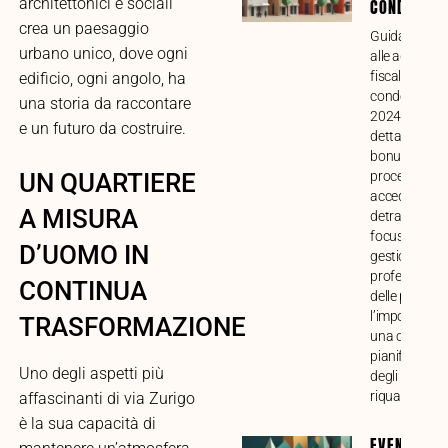
architettonici e sociali
CONDOMINI
crea un paesaggio
Guida compl
urbano unico, dove ogni
alle agevolaz
fiscali per lav
edificio, ogni angolo, ha
condominiali 
una storia da raccontare
2024. Analisi
e un futuro da costruire.
dettagliata di
bonus, requisi
procedure pe
UN QUARTIERE
accedere alle
A MISURA
detrazioni, c
focus sulla
D’UOMO IN
gestione
professional
CONTINUA
delle pratiche
l’importanza 
TRASFORMAZIONE
una corretta
pianificazion
Uno degli aspetti più
degli intervent
riqualificazio
affascinanti di via Zurigo
è la sua capacità di
EVENTI