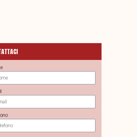
TATTACI
e
l
fono