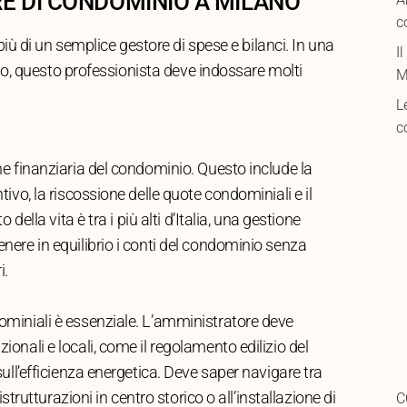
E DI CONDOMINIO A MILANO
c
ù di un semplice gestore di spese e bilanci. In una
I
o, questo professionista deve indossare molti
M
L
c
A
e finanziaria del condominio. Questo include la
c
ivo, la riscossione delle quote condominiali e il
C
della vita è tra i più alti d’Italia, una gestione
i
ere in equilibrio i conti del condominio senza
I
i.
M
C
miniali è essenziale. L’amministratore deve
c
onali e locali, come il regolamento edilizio del
T
ull’efficienza energetica. Deve saper navigare tra
strutturazioni in centro storico o all’installazione di
C