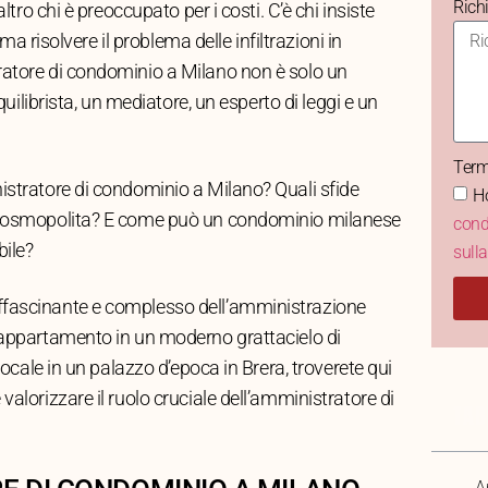
Rich
ltro chi è preoccupato per i costi. C’è chi insiste
ima risolvere il problema delle infiltrazioni in
ratore di condominio a Milano non è solo un
quilibrista, un mediatore, un esperto di leggi e un
Term
istratore di condominio a Milano? Quali sfide
Ho
e cosmopolita? E come può un condominio milanese
cond
bile?
sull
ffascinante e complesso dell’amministrazione
n appartamento in un moderno grattacielo di
locale in un palazzo d’epoca in Brera, troverete qui
alorizzare il ruolo cruciale dell’amministratore di
TAB
A