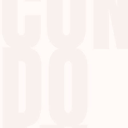
CO
DO