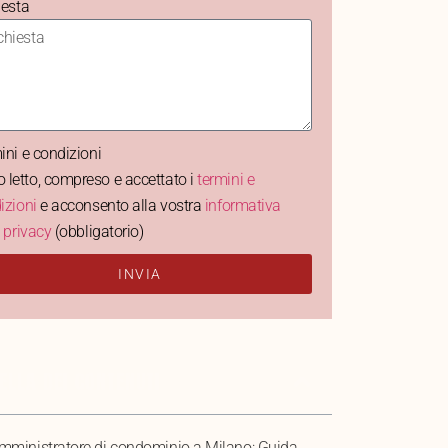
iesta
ini e condizioni
 letto, compreso e accettato i
termini e
izioni
e acconsento alla vostra
informativa
a privacy
(obbligatorio)
INVIA
ELLA DEI CONTENUTI
mministratore di condominio a Milano: Guida