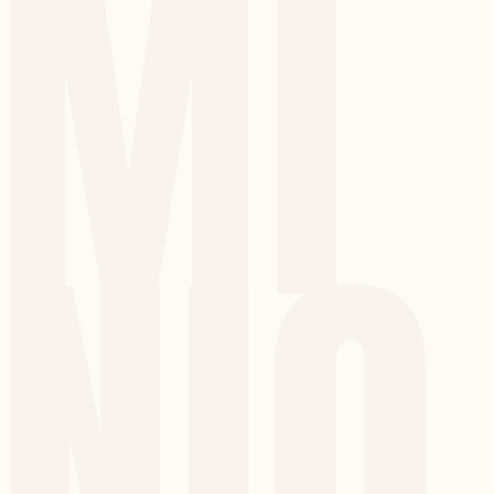
MI
NIO