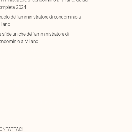
ompleta 2024
l ruolo dell’amministratore di condominio a
ilano
e sfide uniche dell’amministratore di
ondominio a Milano
spetti normativi e tecnici dell’amministrazione
ondominiale a Milano
ome scegliere l’amministratore di condominio
deale a Milano
l futuro dell’amministrazione condominiale a
ilano
onclusione: Il valore di un amministratore di
ondominio competente a Milano
AG articolo
ONTATTACI