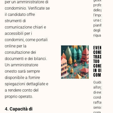
gestione
per un amministratore di
professional
condominio. Verificate se
delle pratiche
il candidato offre
l’importanza 
una corretta
strumenti di
pianificazion
comunicazione chiari e
degli intervent
accessibili per i
riqualificazio
condomini, come portali
online per la
EVENTI
CONDOMINI
consultazione dei
TRASFORMA
documenti e dei bilanci.
TUO
Un amministratore
CONDOMINI
IN UNA VE
onesto sarà sempre
COMUNITÀ
disponibile a fornire
Guida compl
spiegazioni dettagliate e
all’organizza
a rendere conto del
di eventi
proprio operato.
condominiali 
rafforzare il
senso di
4.
Capacità di
comunità. Ana