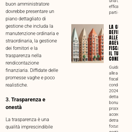
una collabor
buon amministratore
efficace tra tu
dovrebbe presentare un
parti coinvolt
piano dettagliato di
gestione che includa la
LA GUIDA
DEFINITIVA
manutenzione ordinaria e
ALLE
straordinaria, la gestione
AGEVOLAZI
FISCALI PE
dei fornitori e la
IL TUO
trasparenza nella
CONDOMINI
rendicontazione
Guida compl
finanziaria. Diffidate delle
alle agevolaz
promesse vaghe e poco
fiscali per lav
realistiche.
condominiali 
2024. Analisi
dettagliata di
3.
Trasparenza e
bonus, requisi
onestà
procedure pe
accedere alle
La trasparenza è una
detrazioni, c
focus sulla
qualità imprescindibile