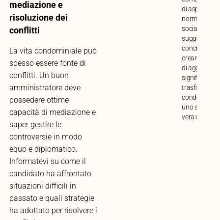
mediazione e
di aspetti prat
risoluzione dei
normativi e
sociali, con
conflitti
suggerimenti
concreti per
La vita condominiale può
creare mome
spesso essere fonte di
di aggregazi
conflitti. Un buon
significativi e
amministratore deve
trasformare i
condominio i
possedere ottime
uno spazio di
capacità di mediazione e
vera condivis
saper gestire le
controversie in modo
equo e diplomatico.
Informatevi su come il
candidato ha affrontato
situazioni difficili in
passato e quali strategie
ha adottato per risolvere i