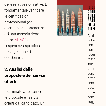
delle relative normative. È
IL CONSIGL
fondamentale verificare
CONDOMINI
QUANDO LA
le certificazioni
PARTECIPA
professionali (ad
FA LA
esempio l’appartenenza
DIFFERENZ
ad una associazione
Analisi compl
come
ANACI
) e
del ruolo del
consiglio
l’esperienza specifica
condominiale
nella gestione di
focus su funz
condomini.
responsabilit
interazione c
2.
Analisi delle
amministrato
condòmini. G
proposte e dei servizi
pratica alla
offerti
comprensione
questo impor
Esaminate attentamente
organo di ges
le proposte e i servizi
condominiale
suggerimenti
offerti dal candidato. Un