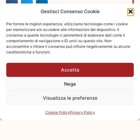
Gestisci Consenso Cookie
Per fornire le migliori esperienze, utilizziamo tecnologie come i cookie
per memorizzare e/o accedere alle informazioni del dispositivo. Il
consenso a queste tecnologie ci permetterà di elaborare dati come il
Home
/
Amministratore
/
Scegliere il
comportamento di navigazione o ID unici su questo sito. Non
acconsentire o ritirare il consenso può influire negativamente su alcune
eccellente
giusto
caratteristiche e funzioni.
amministratore
di condominio:
un’analisi
Accetta
consapevole
Nega
Visualizza le preferenze
TAG ARTICOLO
Cookie Policy
Privacy Policy
AMMINISTRATORE
CONDOMINIALE
ESPERTO
,
CAPACITÀ DI