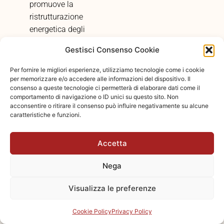
promuove la
ristrutturazione
energetica degli
edifici esistenti.
Gestisci Consenso Cookie
Decreto Legislativo
48/2020
: Recepisce
Per fornire le migliori esperienze, utilizziamo tecnologie come i cookie
la direttiva EPBD in
per memorizzare e/o accedere alle informazioni del dispositivo. Il
consenso a queste tecnologie ci permetterà di elaborare dati come il
Italia, introducendo
comportamento di navigazione o ID unici su questo sito. Non
nuovi standard per
acconsentire o ritirare il consenso può influire negativamente su alcune
caratteristiche e funzioni.
l’efficienza
energetica e la
sostenibilità degli
Accetta
edifici.
Nega
Normativa
regionale
: Molte
Visualizza le preferenze
regioni italiane
hanno introdotto
Cookie Policy
Privacy Policy
normative