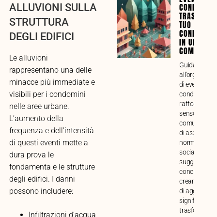
CONDOMINI
ALLUVIONI SULLA
TRASFORMA
STRUTTURA
TUO
CONDOMINI
DEGLI EDIFICI
IN UNA VE
COMUNITÀ
Le alluvioni
Guida compl
rappresentano una delle
all’organizza
minacce più immediate e
di eventi
visibili per i condomini
condominiali 
rafforzare il
nelle aree urbane.
senso di
L’aumento della
comunità. Ana
frequenza e dell’intensità
di aspetti prat
di questi eventi mette a
normativi e
sociali, con
dura prova le
suggerimenti
fondamenta e le strutture
concreti per
degli edifici. I danni
creare mome
possono includere:
di aggregazi
significativi e
trasformare i
Infiltrazioni d’acqua