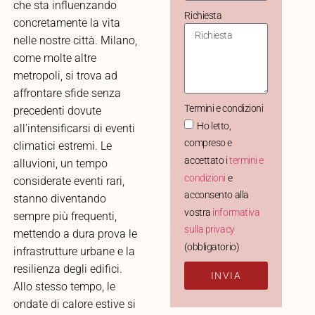
che sta influenzando
Richiesta
concretamente la vita
nelle nostre città. Milano,
come molte altre
metropoli, si trova ad
affrontare sfide senza
Termini e condizioni
precedenti dovute
Ho letto,
all’intensificarsi di eventi
compreso e
climatici estremi. Le
accettato i
termini e
alluvioni, un tempo
condizioni
e
considerate eventi rari,
acconsento alla
stanno diventando
vostra
informativa
sempre più frequenti,
sulla privacy
mettendo a dura prova le
(obbligatorio)
infrastrutture urbane e la
resilienza degli edifici.
INVIA
Allo stesso tempo, le
ondate di calore estive si