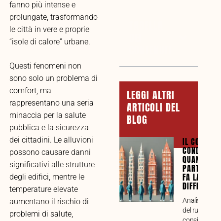
fanno più intense e
prolungate, trasformando
TABELLA
le città in vere e proprie
DEI
“isole di calore” urbane.
CONTENUTI
Questi fenomeni non
sono solo un problema di
comfort, ma
LEGGI ALTRI
rappresentano una seria
ARTICOLI DEL
minaccia per la salute
BLOG
pubblica e la sicurezza
dei cittadini. Le alluvioni
IL CONSIGL
CONDOMINI
possono causare danni
QUANDO LA
significativi alle strutture
PARTECIPA
FA LA
degli edifici, mentre le
DIFFERENZ
temperature elevate
Analisi compl
aumentano il rischio di
del ruolo del
problemi di salute,
consiglio