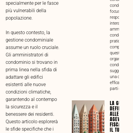
specialmente per le fasce
condominiale
più vulnerabili della
focus su funz
responsabilit
popolazione.
interazione c
amministrato
In questo contesto, la
condòmini. G
gestione condominiale
pratica alla
comprensione
assume un ruolo cruciale.
questo impor
Gli amministratori di
organo di ges
condominio si trovano in
condominiale
prima linea nella sfida di
suggerimenti
una collabor
adattare gli edifici
efficace tra tu
esistenti alle nuove
parti coinvolt
condizioni climatiche,
garantendo al contempo
LA GUIDA
la sicurezza e il
DEFINITIVA
ALLE
benessere dei residenti.
AGEVOLAZI
Questo articolo esplorerà
FISCALI PE
IL TUO
le sfide specifiche che i