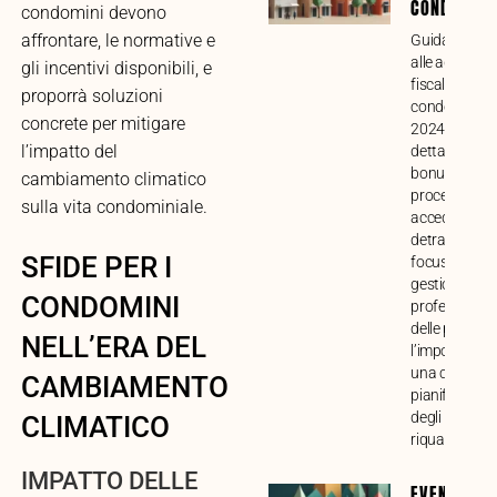
CONDOMINI
condomini devono
affrontare, le normative e
Guida compl
alle agevolaz
gli incentivi disponibili, e
fiscali per lav
proporrà soluzioni
condominiali 
concrete per mitigare
2024. Analisi
l’impatto del
dettagliata di
bonus, requisi
cambiamento climatico
procedure pe
sulla vita condominiale.
accedere alle
detrazioni, c
SFIDE PER I
focus sulla
gestione
CONDOMINI
professional
delle pratiche
NELL’ERA DEL
l’importanza 
una corretta
CAMBIAMENTO
pianificazion
degli intervent
CLIMATICO
riqualificazio
IMPATTO DELLE
EVENTI