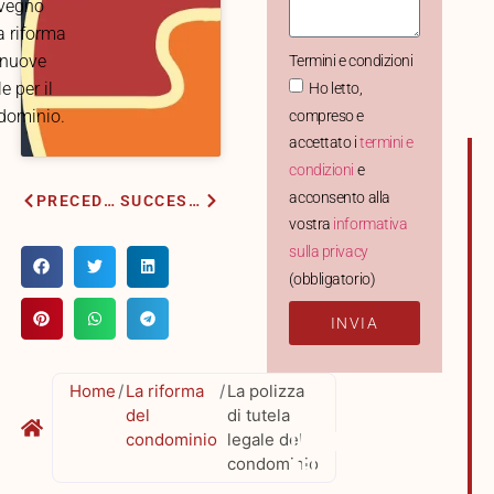
vegno
a riforma
 nuove
Termini e condizioni
le per il
Ho letto,
dominio.
compreso e
accettato i
termini e
condizioni
e
acconsento alla
PRECEDENTE
SUCCESSIVO
vostra
informativa
sulla privacy
(obbligatorio)
INVIA
Home
/
La riforma
/
La polizza
del
di tutela
TABELLA
condominio
legale del
DEI
condominio