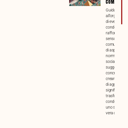
COMUNITÀ
Guida compl
all’organizza
di eventi
condominiali 
rafforzare il
senso di
comunità. Ana
di aspetti prat
normativi e
sociali, con
suggerimenti
concreti per
creare mome
di aggregazi
significativi e
trasformare i
condominio i
uno spazio di
vera condivis