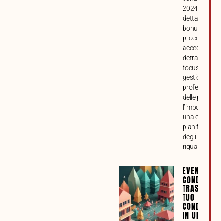
2024. Analisi
dettagliata di
bonus, requisi
procedure pe
accedere alle
detrazioni, c
focus sulla
gestione
professional
delle pratiche
l’importanza 
una corretta
pianificazion
degli intervent
riqualificazio
EVENTI
CONDOMINI
TRASFORMA
TUO
CONDOMINI
IN UNA VE