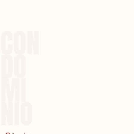
CON
DO
MI
NIO