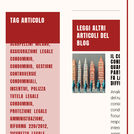
CONTENUTI
TAG ARTICOLO
LEGGI ALTRI
ARTICOLI DEL
AMMINISTRAZIONE
BLOG
SCARPELLINI MILANO
,
ASSICURAZIONE LEGALE
IL CONSIGL
CONDOMINIO
,
CONDOMINI
CONDOMINIO
,
GESTIONE
QUANDO LA
PARTECIPA
CONTROVERSIE
FA LA
CONDOMINIALI
,
DIFFERENZ
INCENTIVI
,
POLIZZA
Analisi compl
TUTELA LEGALE
del ruolo del
CONDOMINIO
,
consiglio
condominiale
PROTEZIONE LEGALE
focus su funz
AMMINISTRAZIONE
,
responsabilit
RIFORMA 220/2012
,
interazione c
SICUREZZA LEGALE
amministrato