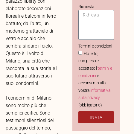
palazzo liberty con
Richiesta
elaborate decorazioni
floreali e balconi in ferro
battuto; dall’altro, un
moderno grattacielo di
vetro e acciaio che
sembra sfidare il cielo.
Termini e condizioni
Questo è il volto di
Ho letto,
Milano, una città che
compreso e
racconta la sua storia e il
accettato i
termini e
suo futuro attraverso i
condizioni
e
acconsento alla
suoi condomini.
vostra
informativa
I condomini di Milano
sulla privacy
(obbligatorio)
sono molto più che
semplici edifici. Sono
INVIA
testimoni silenziosi del
passaggio del tempo,