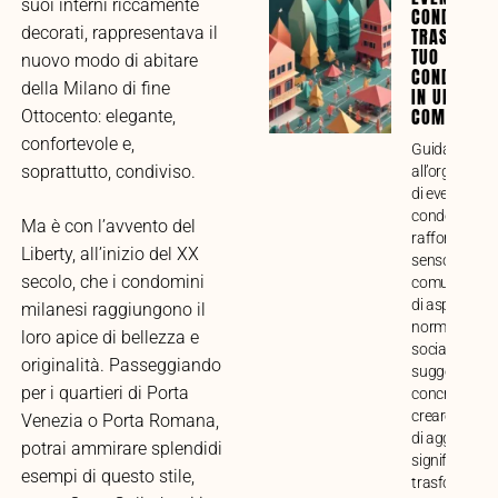
suoi interni riccamente
CONDOMINI
decorati, rappresentava il
TRASFORMA
TUO
nuovo modo di abitare
CONDOMINI
della Milano di fine
IN UNA VE
COMUNITÀ
Ottocento: elegante,
confortevole e,
Guida compl
soprattutto, condiviso.
all’organizza
di eventi
condominiali 
Ma è con l’avvento del
rafforzare il
Liberty, all’inizio del XX
senso di
secolo, che i condomini
comunità. Ana
di aspetti prat
milanesi raggiungono il
normativi e
loro apice di bellezza e
sociali, con
originalità. Passeggiando
suggerimenti
per i quartieri di Porta
concreti per
creare mome
Venezia o Porta Romana,
di aggregazi
potrai ammirare splendidi
significativi e
esempi di questo stile,
trasformare i