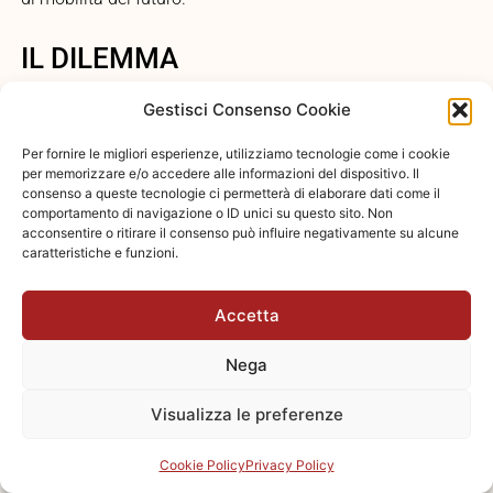
IL DILEMMA
DELLA
Gestisci Consenso Cookie
GESTIONE:
Per fornire le migliori esperienze, utilizziamo tecnologie come i cookie
TRA FASCINO
per memorizzare e/o accedere alle informazioni del dispositivo. Il
consenso a queste tecnologie ci permetterà di elaborare dati come il
STORICO E
comportamento di navigazione o ID unici su questo sito. Non
acconsentire o ritirare il consenso può influire negativamente su alcune
INNOVAZIONE
caratteristiche e funzioni.
TECNOLOGICA
Accetta
Se da un lato la
Nega
convivenza tra
condomini storici e
Visualizza le preferenze
moderni arricchisce il
panorama urbano di
Cookie Policy
Privacy Policy
Milano, dall’altro pone