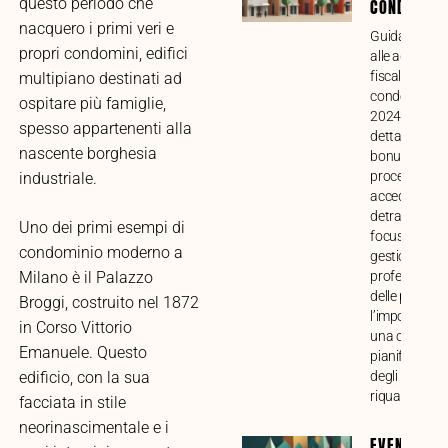
questo periodo che
CONDOMINI
nacquero i primi veri e
Guida compl
propri condomini, edifici
alle agevolaz
fiscali per lav
multipiano destinati ad
condominiali 
ospitare più famiglie,
2024. Analisi
spesso appartenenti alla
dettagliata di
nascente borghesia
bonus, requisi
procedure pe
industriale.
accedere alle
detrazioni, c
Uno dei primi esempi di
focus sulla
condominio moderno a
gestione
professional
Milano è il Palazzo
delle pratiche
Broggi, costruito nel 1872
l’importanza 
in Corso Vittorio
una corretta
Emanuele. Questo
pianificazion
degli intervent
edificio, con la sua
riqualificazio
facciata in stile
neorinascimentale e i
EVENTI