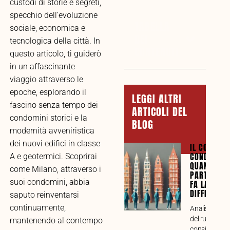
custodi di storie e segreti,
specchio dell’evoluzione
TABELLA
sociale, economica e
DEI
tecnologica della città. In
CONTENUTI
questo articolo, ti guiderò
in un affascinante
viaggio attraverso le
epoche, esplorando il
LEGGI ALTRI
fascino senza tempo dei
ARTICOLI DEL
condomini storici e la
BLOG
modernità avveniristica
dei nuovi edifici in classe
IL CONSIGL
CONDOMINI
A e geotermici. Scoprirai
QUANDO LA
come Milano, attraverso i
PARTECIPA
suoi condomini, abbia
FA LA
DIFFERENZ
saputo reinventarsi
continuamente,
Analisi compl
del ruolo del
mantenendo al contempo
consiglio