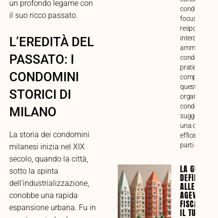
un profondo legame con
condominiale
il suo ricco passato.
focus su funz
responsabilit
interazione c
L’EREDITÀ DEL
amministrato
PASSATO: I
condòmini. G
pratica alla
CONDOMINI
comprensione
questo impor
STORICI DI
organo di ges
condominiale
MILANO
suggerimenti
una collabor
La storia dei condomini
efficace tra tu
parti coinvolt
milanesi inizia nel XIX
secolo, quando la città,
LA GUIDA
sotto la spinta
DEFINITIVA
dell’industrializzazione,
ALLE
AGEVOLAZI
conobbe una rapida
FISCALI PE
espansione urbana. Fu in
IL TUO