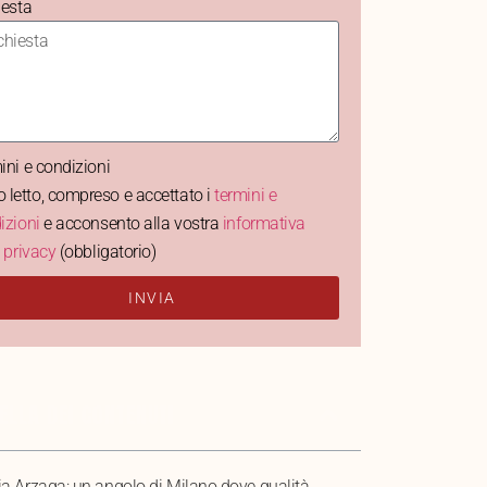
iesta
ini e condizioni
 letto, compreso e accettato i
termini e
izioni
e acconsento alla vostra
informativa
a privacy
(obbligatorio)
INVIA
ELLA DEI CONTENUTI
ia Arzaga: un angolo di Milano dove qualità