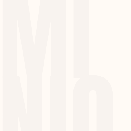
MI
NIO