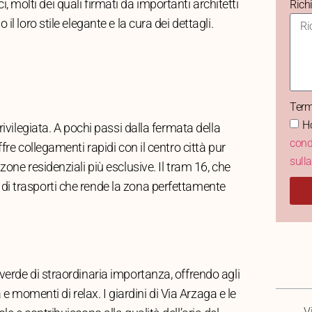
ci, molti dei quali firmati da importanti architetti
Rich
l loro stile elegante e la cura dei dettagli.
Term
Ho
rivilegiata. A pochi passi dalla fermata della
cond
fre collegamenti rapidi con il centro città pur
sull
one residenziali più esclusive. Il tram 16, che
i trasporti che rende la zona perfettamente
TAB
verde di straordinaria importanza, offrendo agli
a e momenti di relax. I giardini di Via Arzaga e le
V