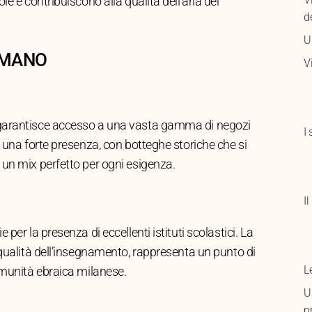
e e contribuiscono alla qualità dell’aria del
d
U
I MANO
V
 garantisce accesso a una vasta gamma di negozi
I
 una forte presenza, con botteghe storiche che si
un mix perfetto per ogni esigenza.
I
er la presenza di eccellenti istituti scolastici. La
 qualità dell’insegnamento, rappresenta un punto di
L
omunità ebraica milanese.
U
p