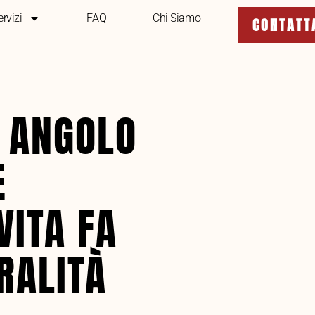
ervizi
FAQ
Chi Siamo
CONTATT
N ANGOLO
E
VITA FA
RALITÀ