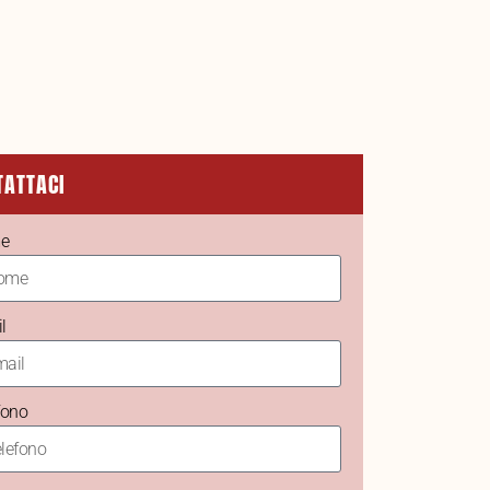
TATTACI
e
l
fono