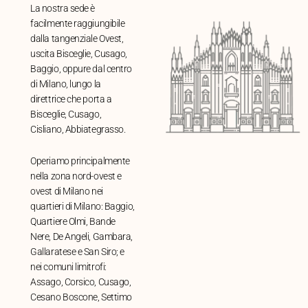
La nostra sede è
facilmente raggiungibile
dalla tangenziale Ovest,
uscita Bisceglie, Cusago,
Baggio, oppure dal centro
di Milano, lungo la
direttrice che porta a
Bisceglie, Cusago,
Cisliano, Abbiategrasso.
Operiamo principalmente
nella zona nord-ovest e
ovest di Milano nei
quartieri di Milano: Baggio,
Quartiere Olmi, Bande
Nere, De Angeli, Gambara,
Gallaratese e San Siro; e
nei comuni limitrofi:
Assago, Corsico, Cusago,
Cesano Boscone, Settimo