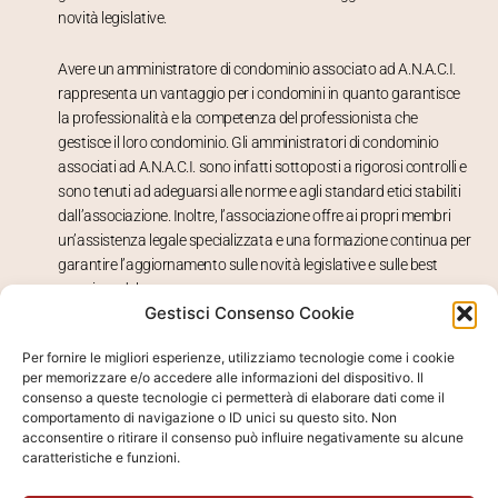
novità legislative.
Avere un amministratore di condominio associato ad A.N.A.C.I.
rappresenta un vantaggio per i condomini in quanto garantisce
la professionalità e la competenza del professionista che
gestisce il loro condominio. Gli amministratori di condominio
associati ad A.N.A.C.I. sono infatti sottoposti a rigorosi controlli e
sono tenuti ad adeguarsi alle norme e agli standard etici stabiliti
dall’associazione. Inoltre, l’associazione offre ai propri membri
un’assistenza legale specializzata e una formazione continua per
garantire l’aggiornamento sulle novità legislative e sulle best
practices del settore.
Gestisci Consenso Cookie
Avere un amministratore di condominio associato ad A.N.A.C.I.
Per fornire le migliori esperienze, utilizziamo tecnologie come i cookie
significa avere un professionista altamente qualificato e
per memorizzare e/o accedere alle informazioni del dispositivo. Il
competente, che garantisce la gestione del condominio in piena
consenso a queste tecnologie ci permetterà di elaborare dati come il
regola con la normativa vigente e che saprà rispondere a tutte le
comportamento di navigazione o ID unici su questo sito. Non
acconsentire o ritirare il consenso può influire negativamente su alcune
esigenze dei condomini.
caratteristiche e funzioni.
Amministrazione Scarpelliini è associata
A.N.A.C.I.
dal 2002.