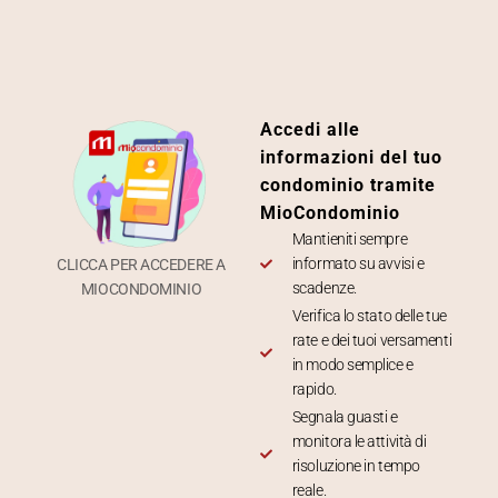
Accedi alle
informazioni del tuo
condominio tramite
MioCondominio
Mantieniti sempre
informato su avvisi e
CLICCA PER ACCEDERE A
scadenze.
MIOCONDOMINIO
Verifica lo stato delle tue
rate e dei tuoi versamenti
in modo semplice e
rapido.
Segnala guasti e
monitora le attività di
risoluzione in tempo
reale.