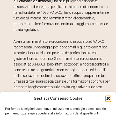
di Condominio e Immobili
, una delle più grandi e rinomate
associazioni di categoria per gli amministratori di condominio in
Italia. Fondata nel 1980, A.N.A.C.I. ha lo scopo di rappresentare e
tutelare gli interessi degli amministratori di condominio,
garantendo la loro formazione continua e l’aggiornamento sulle
novità legislative.
Avere un amministratore di condominio associato ad A.N.A.C.I.
rappresenta un vantaggio per i condomini in quanto garantisce
la professionalità e la competenza del professionista che
gestisce il loro condominio. Gli amministratori di condominio
associati ad A.N.A.C.I. sono infatti sottoposti a rigorosi controlli e
sono tenuti ad adeguarsi alle norme e agli standard etici stabiliti
dall’associazione. Inoltre, l’associazione offre ai propri membri
un’assistenza legale specializzata e una formazione continua per
garantire l’aggiornamento sulle novità legislative e sulle best
practices del settore.
Gestisci Consenso Cookie
Avere un amministratore di condominio associato ad A.N.A.C.I.
Per fornire le migliori esperienze, utilizziamo tecnologie come i cookie
significa avere un professionista altamente qualificato e
per memorizzare e/o accedere alle informazioni del dispositivo. Il