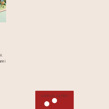
i.
re i
CARICA ALTRO