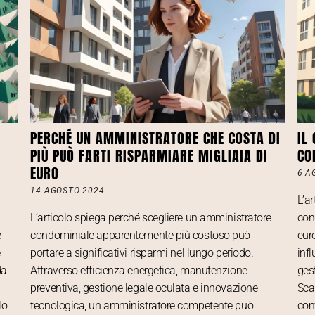
PERCHÉ UN AMMINISTRATORE CHE COSTA DI
IL
PIÙ PUÒ FARTI RISPARMIARE MIGLIAIA DI
CO
EURO
6 A
14 AGOSTO 2024
L’a
L’articolo spiega perché scegliere un amministratore
con
e
condominiale apparentemente più costoso può
euro
e
portare a significativi risparmi nel lungo periodo.
inf
da
Attraverso efficienza energetica, manutenzione
ges
preventiva, gestione legale oculata e innovazione
Scar
lo
tecnologica, un amministratore competente può
com