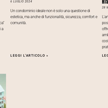
RI
6 LUGLIO 2024
28 
Un condominio ideale non è solo una questione di
estetica, ma anche di funzionalità, sicurezza, comfort e
L’a
ca”
comunità.
pos
i a
offr
ambi
cost
pra
LEGGI L'ARTICOLO »
LE