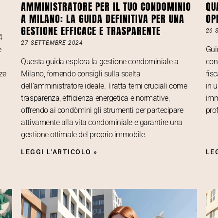
AMMINISTRATORE PER IL TUO CONDOMINIO
QU
A MILANO: LA GUIDA DEFINITIVA PER UNA
OP
GESTIONE EFFICACE E TRASPARENTE
26 
4
27 SETTEMBRE 2024
e
Gui
Questa guida esplora la gestione condominiale a
con
ze
Milano, fornendo consigli sulla scelta
fis
dell’amministratore ideale. Tratta temi cruciali come
in 
trasparenza, efficienza energetica e normative,
imm
offrendo ai condòmini gli strumenti per partecipare
pro
attivamente alla vita condominiale e garantire una
gestione ottimale del proprio immobile.
LEGGI L'ARTICOLO »
LE