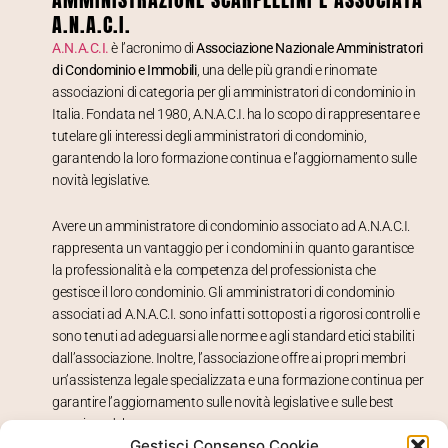
A.N.A.C.I.
A.N.A.C.I.
è l’acronimo di
Associazione Nazionale Amministratori
di Condominio e Immobili
, una delle più grandi e rinomate
associazioni di categoria per gli amministratori di condominio in
Italia. Fondata nel 1980, A.N.A.C.I. ha lo scopo di rappresentare e
tutelare gli interessi degli amministratori di condominio,
garantendo la loro formazione continua e l’aggiornamento sulle
novità legislative.
Avere un amministratore di condominio associato ad A.N.A.C.I.
rappresenta un vantaggio per i condomini in quanto garantisce
la professionalità e la competenza del professionista che
gestisce il loro condominio. Gli amministratori di condominio
associati ad A.N.A.C.I. sono infatti sottoposti a rigorosi controlli e
sono tenuti ad adeguarsi alle norme e agli standard etici stabiliti
dall’associazione. Inoltre, l’associazione offre ai propri membri
un’assistenza legale specializzata e una formazione continua per
garantire l’aggiornamento sulle novità legislative e sulle best
practices del settore.
Gestisci Consenso Cookie