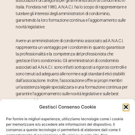
associazioni di categoria per gli amministratori di condominio in
Italia. Fondata nel 1980, A.N.A.C.I. ha lo scopo di rappresentare e
tutelare gli interessi degli amministratori di condominio,
garantendo la loro formazione continua e l’aggiornamento sulle
novità legislative.
Avere un amministratore di condominio associato ad A.N.A.C.I.
rappresenta un vantaggio per i condomini in quanto garantisce
la professionalità e la competenza del professionista che
gestisce il loro condominio. Gli amministratori di condominio
associati ad A.N.A.C.I. sono infatti sottoposti a rigorosi controlli e
sono tenuti ad adeguarsi alle norme e agli standard etici stabiliti
dall’associazione. Inoltre, l’associazione offre ai propri membri
un’assistenza legale specializzata e una formazione continua per
garantire l’aggiornamento sulle novità legislative e sulle best
practices del settore.
Gestisci Consenso Cookie
Avere un amministratore di condominio associato ad A.N.A.C.I.
Per fornire le migliori esperienze, utilizziamo tecnologie come i cookie
significa avere un professionista altamente qualificato e
per memorizzare e/o accedere alle informazioni del dispositivo. Il
competente, che garantisce la gestione del condominio in piena
consenso a queste tecnologie ci permetterà di elaborare dati come il
regola con la normativa vigente e che saprà rispondere a tutte le