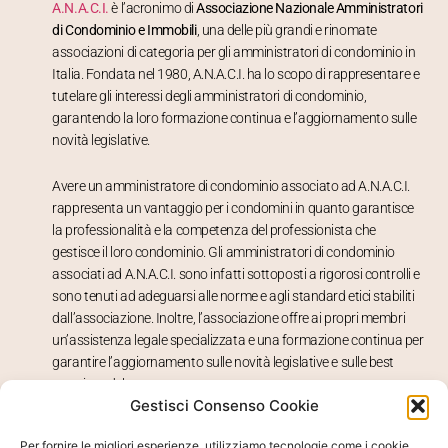
A.N.A.C.I.
è l’acronimo di
Associazione Nazionale Amministratori
di Condominio e Immobili
, una delle più grandi e rinomate
associazioni di categoria per gli amministratori di condominio in
Italia. Fondata nel 1980, A.N.A.C.I. ha lo scopo di rappresentare e
tutelare gli interessi degli amministratori di condominio,
garantendo la loro formazione continua e l’aggiornamento sulle
novità legislative.
Avere un amministratore di condominio associato ad A.N.A.C.I.
rappresenta un vantaggio per i condomini in quanto garantisce
la professionalità e la competenza del professionista che
gestisce il loro condominio. Gli amministratori di condominio
associati ad A.N.A.C.I. sono infatti sottoposti a rigorosi controlli e
sono tenuti ad adeguarsi alle norme e agli standard etici stabiliti
dall’associazione. Inoltre, l’associazione offre ai propri membri
un’assistenza legale specializzata e una formazione continua per
garantire l’aggiornamento sulle novità legislative e sulle best
practices del settore.
Gestisci Consenso Cookie
Avere un amministratore di condominio associato ad A.N.A.C.I.
Per fornire le migliori esperienze, utilizziamo tecnologie come i cookie