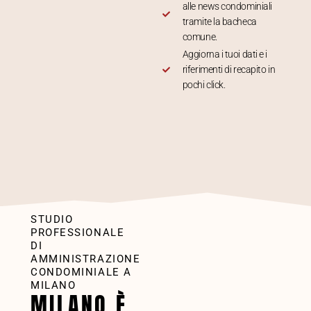
alle news condominiali
tramite la bacheca
comune.
Aggiorna i tuoi dati e i
riferimenti di recapito in
pochi click.
STUDIO
PROFESSIONALE
DI
AMMINISTRAZIONE
CONDOMINIALE A
MILANO
MILANO È