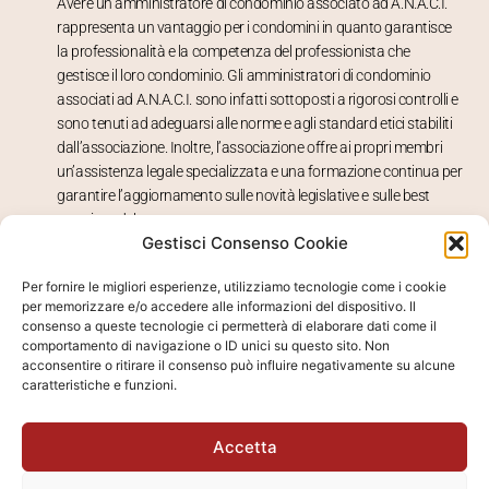
Avere un amministratore di condominio associato ad A.N.A.C.I.
rappresenta un vantaggio per i condomini in quanto garantisce
la professionalità e la competenza del professionista che
gestisce il loro condominio. Gli amministratori di condominio
associati ad A.N.A.C.I. sono infatti sottoposti a rigorosi controlli e
sono tenuti ad adeguarsi alle norme e agli standard etici stabiliti
dall’associazione. Inoltre, l’associazione offre ai propri membri
un’assistenza legale specializzata e una formazione continua per
garantire l’aggiornamento sulle novità legislative e sulle best
practices del settore.
Gestisci Consenso Cookie
Avere un amministratore di condominio associato ad A.N.A.C.I.
Per fornire le migliori esperienze, utilizziamo tecnologie come i cookie
significa avere un professionista altamente qualificato e
per memorizzare e/o accedere alle informazioni del dispositivo. Il
competente, che garantisce la gestione del condominio in piena
consenso a queste tecnologie ci permetterà di elaborare dati come il
regola con la normativa vigente e che saprà rispondere a tutte le
comportamento di navigazione o ID unici su questo sito. Non
acconsentire o ritirare il consenso può influire negativamente su alcune
esigenze dei condomini.
caratteristiche e funzioni.
Amministrazione Scarpelliini è associata
A.N.A.C.I.
dal 2002.
Numero di iscrizione: 10046
Accetta