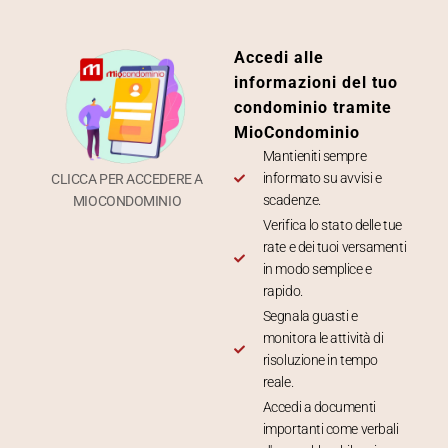
Accedi alle
informazioni del tuo
condominio tramite
MioCondominio
Mantieniti sempre
informato su avvisi e
CLICCA PER ACCEDERE A
scadenze.
MIOCONDOMINIO
Verifica lo stato delle tue
rate e dei tuoi versamenti
in modo semplice e
rapido.
Segnala guasti e
monitora le attività di
risoluzione in tempo
reale.
Accedi a documenti
importanti come verbali