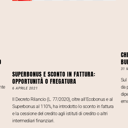
CH
O
BU
31 
SUPERBONUS E SCONTO IN FATTURA:
OPPORTUNITÀ O FREGATURA
Sul
nte
da 
6 APRILE 2021
dip
ll Decreto Rilancio (L. 77/2020), oltre all’Ecobonus e al
emo
Superbonus al 110%, ha introdotto lo sconto in fattura
e la cessione del credito agli istituti di credito o altri
intermediari finanziari.