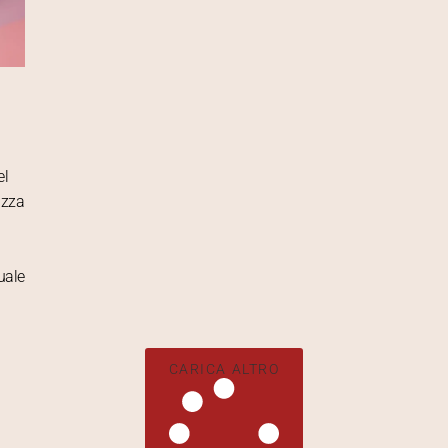
el
izza
uale
.
CARICA ALTRO