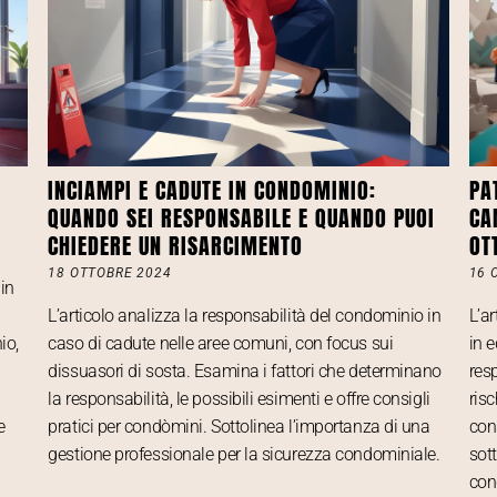
INCIAMPI E CADUTE IN CONDOMINIO:
PA
QUANDO SEI RESPONSABILE E QUANDO PUOI
CA
CHIEDERE UN RISARCIMENTO
OT
18 OTTOBRE 2024
16 
 in
L’articolo analizza la responsabilità del condominio in
L’ar
io,
caso di cadute nelle aree comuni, con focus sui
in 
i
dissuasori di sosta. Esamina i fattori che determinano
res
la responsabilità, le possibili esimenti e offre consigli
risc
e
pratici per condòmini. Sottolinea l’importanza di una
cons
gestione professionale per la sicurezza condominiale.
sot
con