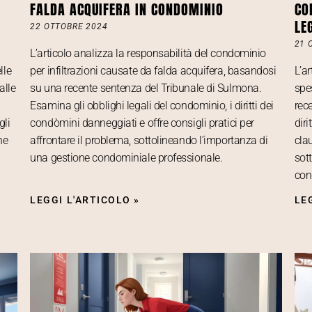
FALDA ACQUIFERA IN CONDOMINIO
CO
LE
22 OTTOBRE 2024
21 
L’articolo analizza la responsabilità del condominio
lle
per infiltrazioni causate da falda acquifera, basandosi
L’ar
alle
su una recente sentenza del Tribunale di Sulmona.
spe
Esamina gli obblighi legali del condominio, i diritti dei
rec
gli
condòmini danneggiati e offre consigli pratici per
diri
ne
affrontare il problema, sottolineando l’importanza di
clau
una gestione condominiale professionale.
sot
con
LEGGI L'ARTICOLO »
LE