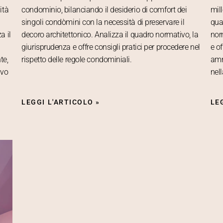
ità
condominio, bilanciando il desiderio di comfort dei
mil
singoli condòmini con la necessità di preservare il
qua
a il
decoro architettonico. Analizza il quadro normativo, la
nor
giurisprudenza e offre consigli pratici per procedere nel
e o
te,
rispetto delle regole condominiali.
amm
ivo
nel
LEGGI L'ARTICOLO »
LE