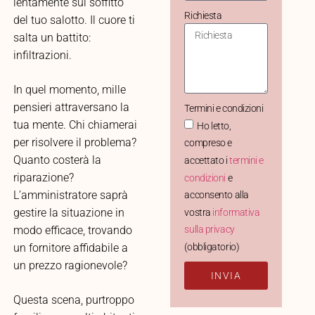
lentamente sul soffitto
Richiesta
del tuo salotto. Il cuore ti
salta un battito:
infiltrazioni.
In quel momento, mille
pensieri attraversano la
Termini e condizioni
tua mente. Chi chiamerai
Ho letto,
per risolvere il problema?
compreso e
Quanto costerà la
accettato i
termini e
riparazione?
condizioni
e
L’amministratore saprà
acconsento alla
gestire la situazione in
vostra
informativa
modo efficace, trovando
sulla privacy
(obbligatorio)
un fornitore affidabile a
un prezzo ragionevole?
INVIA
Questa scena, purtroppo