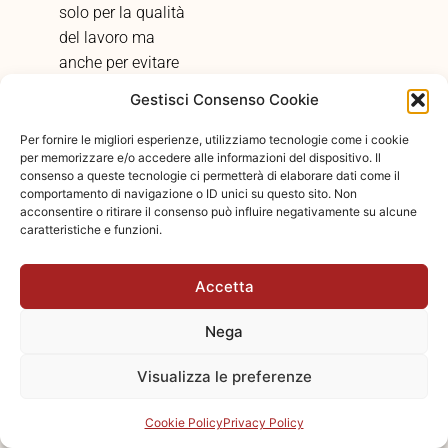
solo per la qualità
del lavoro ma
anche per evitare
problemi legali. Ma
Gestisci Consenso Cookie
quali sono le
certificazioni
Per fornire le migliori esperienze, utilizziamo tecnologie come i cookie
per memorizzare e/o accedere alle informazioni del dispositivo. Il
davvero importanti
consenso a queste tecnologie ci permetterà di elaborare dati come il
nel settore delle
comportamento di navigazione o ID unici su questo sito. Non
manutenzioni
acconsentire o ritirare il consenso può influire negativamente su alcune
caratteristiche e funzioni.
condominiali? E
come si verifica la
Accetta
loro autenticità?
Capacità di
Nega
risposta
: In una
città frenetica come
Visualizza le preferenze
Milano, la
prontezza di
Cookie Policy
Privacy Policy
intervento è