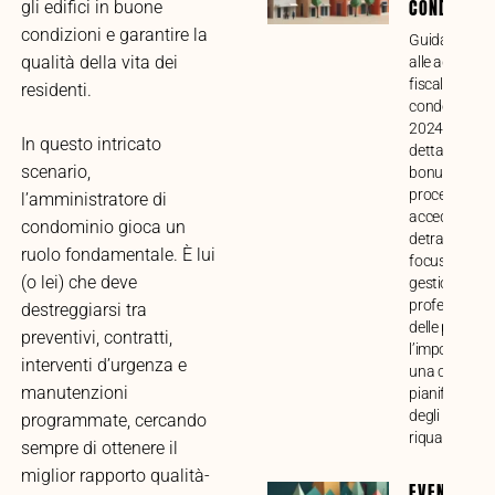
CONDOMINI
gli edifici in buone
condizioni e garantire la
Guida compl
qualità della vita dei
alle agevolaz
fiscali per lav
residenti.
condominiali 
2024. Analisi
In questo intricato
dettagliata di
scenario,
bonus, requisi
procedure pe
l’amministratore di
accedere alle
condominio gioca un
detrazioni, c
ruolo fondamentale. È lui
focus sulla
(o lei) che deve
gestione
professional
destreggiarsi tra
delle pratiche
preventivi, contratti,
l’importanza 
interventi d’urgenza e
una corretta
manutenzioni
pianificazion
degli intervent
programmate, cercando
riqualificazio
sempre di ottenere il
miglior rapporto qualità-
EVENTI