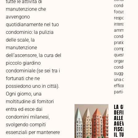
tutte le attività di
condominiale
manutenzione che
focus su funz
avvengono
responsabilit
interazione c
quotidianamente nel tuo
amministrato
condominio: la pulizia
condòmini. G
delle scale, la
pratica alla
manutenzione
comprensione
questo impor
dell’ascensore, la cura del
organo di ges
piccolo giardino
condominiale
condominiale (se sei tra i
suggerimenti
fortunati che ne
una collabor
efficace tra tu
possiedono uno in città).
parti coinvolt
Ogni giorno, una
moltitudine di fornitori
LA GUIDA
entra ed esce dai
DEFINITIVA
condomini milanesi,
ALLE
AGEVOLAZI
svolgendo compiti
FISCALI PE
essenziali per mantenere
IL TUO