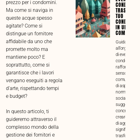
prezzo per i condomini.
CONDOMINI
TRASFORMA
Ma come si naviga in
TUO
queste acque spesso
CONDOMINI
agitate? Come si
IN UNA VE
COMUNITÀ
distingue un fornitore
affidabile da uno che
Guida compl
all’organizza
promette molto ma
di eventi
mantiene poco? E
condominiali 
soprattutto, come si
rafforzare il
garantisce che i lavori
senso di
comunità. Ana
vengano eseguiti a regola
di aspetti prat
d’arte, rispettando tempi
normativi e
e budget?
sociali, con
suggerimenti
concreti per
In questo articolo, ti
creare mome
guideremo attraverso il
di aggregazi
complesso mondo della
significativi e
gestione dei fornitori e
trasformare i