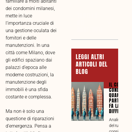
familiare a molti abitanti
dei condomini milanesi,
TABELLA
mette in luce
DEI
l’importanza cruciale di
CONTENUTI
una gestione oculata dei
fornitori e delle
manutenzioni. In una
città come Milano, dove
LEGGI ALTRI
gli edifici spaziano dai
ARTICOLI DEL
palazzi d’epoca alle
BLOG
moderne costruzioni, la
manutenzione degli
IL CONSIGL
CONDOMINI
immobili è una sfida
QUANDO LA
costante e complessa.
PARTECIPA
FA LA
DIFFERENZ
Ma non è solo una
questione di riparazioni
Analisi compl
del ruolo del
d’emergenza. Pensa a
consiglio