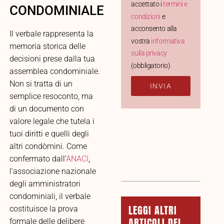
accettato i
termini e
CONDOMINIALE
condizioni
e
acconsento alla
Il verbale rappresenta la
vostra
informativa
memoria storica delle
sulla privacy
decisioni prese dalla tua
(obbligatorio)
assemblea condominiale.
Non si tratta di un
INVIA
semplice resoconto, ma
di un documento con
valore legale che tutela i
tuoi diritti e quelli degli
TABELLA
altri condòmini. Come
DEI
confermato dall’
ANACI
,
CONTENUTI
l’associazione nazionale
degli amministratori
condominiali, il verbale
LEGGI ALTRI
costituisce la prova
ARTICOLI DEL
formale delle delibere