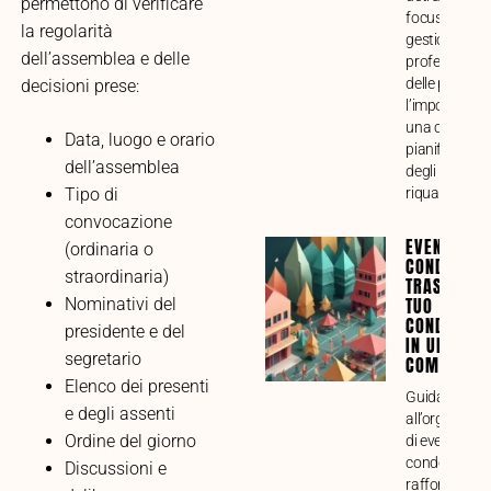
permettono di verificare
focus sulla
la regolarità
gestione
dell’assemblea e delle
professional
delle pratiche
decisioni prese:
l’importanza 
una corretta
Data, luogo e orario
pianificazion
dell’assemblea
degli intervent
riqualificazio
Tipo di
convocazione
EVENTI
(ordinaria o
CONDOMINI
straordinaria)
TRASFORMA
TUO
Nominativi del
CONDOMINI
presidente e del
IN UNA VE
segretario
COMUNITÀ
Elenco dei presenti
Guida compl
e degli assenti
all’organizza
Ordine del giorno
di eventi
condominiali 
Discussioni e
rafforzare il