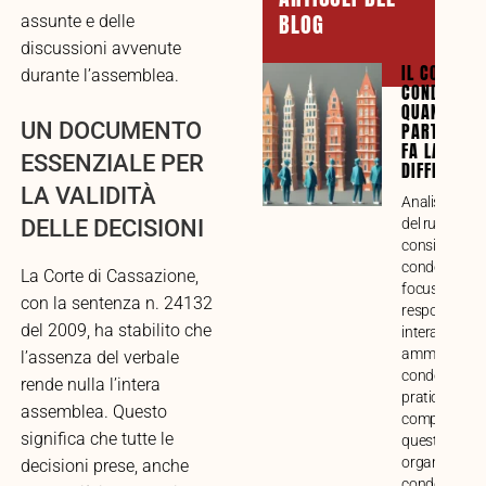
BLOG
assunte e delle
discussioni avvenute
IL CONSIGL
durante l’assemblea.
CONDOMINI
QUANDO LA
UN DOCUMENTO
PARTECIPA
FA LA
ESSENZIALE PER
DIFFERENZ
LA VALIDITÀ
Analisi compl
del ruolo del
DELLE DECISIONI
consiglio
condominiale
La Corte di Cassazione,
focus su funz
con la sentenza n. 24132
responsabilit
del 2009, ha stabilito che
interazione c
amministrato
l’assenza del verbale
condòmini. G
rende nulla l’intera
pratica alla
assemblea. Questo
comprensione
significa che tutte le
questo impor
organo di ges
decisioni prese, anche
condominiale