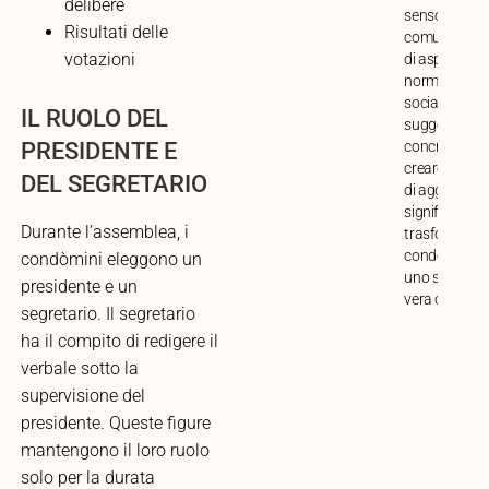
delibere
senso di
Risultati delle
comunità. Ana
votazioni
di aspetti prat
normativi e
sociali, con
IL RUOLO DEL
suggerimenti
concreti per
PRESIDENTE E
creare mome
DEL SEGRETARIO
di aggregazi
significativi e
Durante l’assemblea, i
trasformare i
condominio i
condòmini eleggono un
uno spazio di
presidente e un
vera condivis
segretario. Il segretario
ha il compito di redigere il
verbale sotto la
supervisione del
presidente. Queste figure
mantengono il loro ruolo
solo per la durata