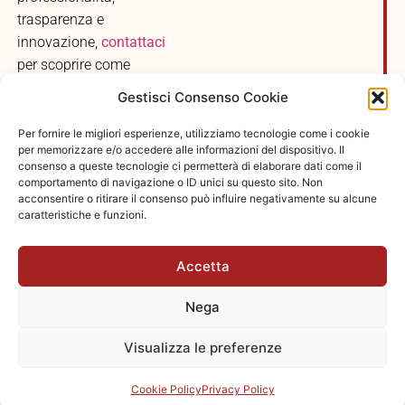
trasparenza e
innovazione,
contattaci
per scoprire come
possiamo aiutarti a
Gestisci Consenso Cookie
gestire al meglio il tuo
condominio.
Per fornire le migliori esperienze, utilizziamo tecnologie come i cookie
per memorizzare e/o accedere alle informazioni del dispositivo. Il
consenso a queste tecnologie ci permetterà di elaborare dati come il
Ti invitiamo a
comportamento di navigazione o ID unici su questo sito. Non
condividere questo
acconsentire o ritirare il consenso può influire negativamente su alcune
caratteristiche e funzioni.
articolo con i tuoi vicini di
casa e con i consiglieri di
Accetta
scala. Una gestione
professionale e
Nega
trasparente della
documentazione
Visualizza le preferenze
condominiale è
fondamentale per il buon
Cookie Policy
Privacy Policy
funzionamento del