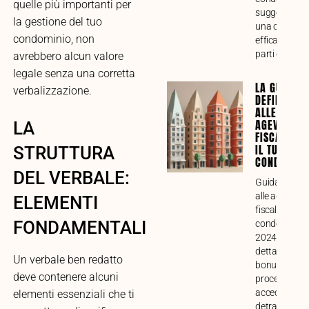
quelle più importanti per
suggerimenti
la gestione del tuo
una collabor
condominio, non
efficace tra tu
parti coinvolt
avrebbero alcun valore
legale senza una corretta
LA GUIDA
verbalizzazione.
DEFINITIVA
ALLE
AGEVOLAZI
LA
FISCALI PE
IL TUO
STRUTTURA
CONDOMINI
DEL VERBALE:
Guida compl
alle agevolaz
ELEMENTI
fiscali per lav
FONDAMENTALI
condominiali 
2024. Analisi
dettagliata di
Un verbale ben redatto
bonus, requisi
deve contenere alcuni
procedure pe
accedere alle
elementi essenziali che ti
detrazioni, c