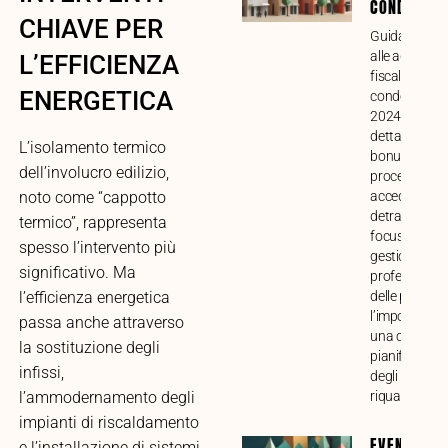
CONDOMINI
CHIAVE PER
Guida compl
alle agevolaz
L’EFFICIENZA
fiscali per lav
ENERGETICA
condominiali 
2024. Analisi
dettagliata di
L’isolamento termico
bonus, requisi
dell’involucro edilizio,
procedure pe
accedere alle
noto come “cappotto
detrazioni, c
termico”, rappresenta
focus sulla
spesso l’intervento più
gestione
significativo. Ma
professional
delle pratiche
l’efficienza energetica
l’importanza 
passa anche attraverso
una corretta
la sostituzione degli
pianificazion
infissi,
degli intervent
riqualificazio
l’ammodernamento degli
impianti di riscaldamento
EVENTI
e l’installazione di sistemi