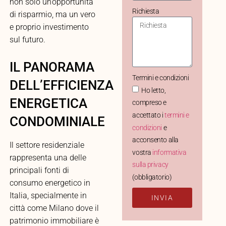
non solo un’opportunità
Richiesta
di risparmio, ma un vero
e proprio investimento
sul futuro.
IL PANORAMA
Termini e condizioni
DELL’EFFICIENZA
Ho letto,
ENERGETICA
compreso e
accettato i
termini e
CONDOMINIALE
condizioni
e
acconsento alla
Il settore residenziale
vostra
informativa
rappresenta una delle
sulla privacy
principali fonti di
(obbligatorio)
consumo energetico in
Italia, specialmente in
INVIA
città come Milano dove il
patrimonio immobiliare è