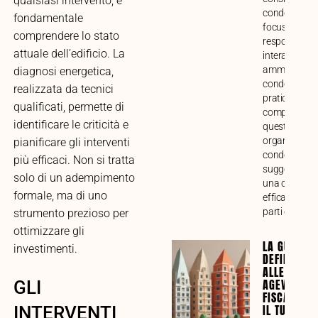
qualsiasi intervento, è
condominiale
fondamentale
focus su funz
comprendere lo stato
responsabilit
attuale dell’edificio. La
interazione c
amministrato
diagnosi energetica,
condòmini. G
realizzata da tecnici
pratica alla
qualificati, permette di
comprensione
identificare le criticità e
questo impor
organo di ges
pianificare gli interventi
condominiale
più efficaci. Non si tratta
suggerimenti
solo di un adempimento
una collabor
formale, ma di uno
efficace tra tu
parti coinvolt
strumento prezioso per
ottimizzare gli
LA GUIDA
investimenti.
DEFINITIVA
ALLE
AGEVOLAZI
GLI
FISCALI PE
IL TUO
INTERVENTI