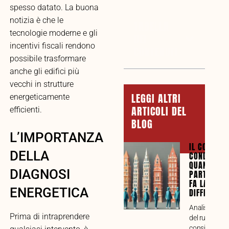
spesso datato. La buona
notizia è che le
TABELLA
tecnologie moderne e gli
DEI
incentivi fiscali rendono
CONTENUTI
possibile trasformare
anche gli edifici più
vecchi in strutture
LEGGI ALTRI
energeticamente
ARTICOLI DEL
efficienti.
BLOG
L’IMPORTANZA
IL CONSIGL
DELLA
CONDOMINI
QUANDO LA
DIAGNOSI
PARTECIPA
FA LA
ENERGETICA
DIFFERENZ
Analisi compl
Prima di intraprendere
del ruolo del
consiglio