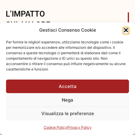
L’IMPATTO
SUL VALORE
Gestisci Consenso Cookie
DEGLI
Per fornire le migliori esperienze, utilizziamo tecnologie come i cookie
IMMOBILI
per memorizzare e/o accedere alle informazioni del dispositivo. Il
consenso a queste tecnologie ci permetterà di elaborare dati come il
comportamento di navigazione o ID unici su questo sito. Non
Gli interventi di
acconsentire o ritirare il consenso può influire negativamente su alcune
efficientamento
caratteristiche e funzioni.
energetico non
rappresentano solo un
Accetta
costo, ma un
investimento che si
Nega
riflette positivamente sul
valore degli immobili. Un
Visualizza le preferenze
edificio energeticamente
Cookie Policy
Privacy Policy
efficiente è più appetibile