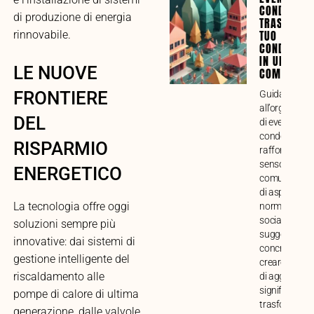
CONDOMINI
di produzione di energia
TRASFORMA
TUO
rinnovabile.
CONDOMINI
IN UNA VE
LE NUOVE
COMUNITÀ
FRONTIERE
Guida compl
all’organizza
DEL
di eventi
condominiali 
RISPARMIO
rafforzare il
senso di
ENERGETICO
comunità. Ana
di aspetti prat
La tecnologia offre oggi
normativi e
sociali, con
soluzioni sempre più
suggerimenti
innovative: dai sistemi di
concreti per
gestione intelligente del
creare mome
riscaldamento alle
di aggregazi
significativi e
pompe di calore di ultima
trasformare i
generazione, dalle valvole